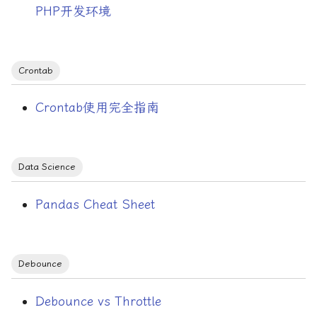
PHP开发环境
SSL证书
Supervisor
Crontab
Systemd
Crontab使用完全指南
TLS
Data Science
Throttle
Pandas Cheat Sheet
Voice Agent
Webgrind
Debounce
Web安全
Debounce vs Throttle
Web服务器