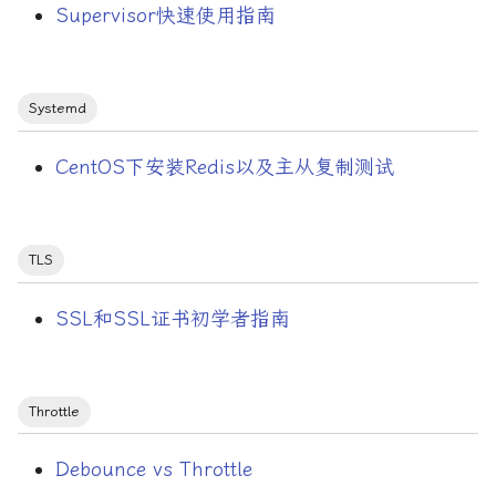
Supervisor快速使用指南
编程语言/Lua
编程语言/PHP
Systemd
编程语言/Python
CentOS下安装Redis以及主从复制测试
编程语言/Rust
自动化部署
TLS
自旋锁
SSL和SSL证书初学者指南
营改增
设计模式
Throttle
语言码
Debounce vs Throttle