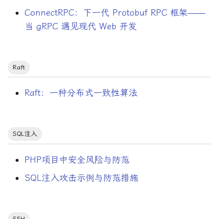
ConnectRPC：下一代 Protobuf RPC 框架——
算法
当 gRPC 遇见现代 Web 开发
线性代数
终端复用
Raft
统计学
Raft：一种分布式一致性算法
统计思维
SQL注入
编码与协议
PHP项目中安全风险与防范
编码与协议/FLAC
SQL注入攻击示例与防范措施
编码与协议/HTTP
编码与协议/MP3
SSH