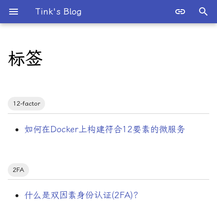
Tink's Blog
键
入
标签
所有文章
12-factor
2026 年
人工智能
以
开
归档
2FA
2025 年
工程实践与运维
始
12-factor
分类
AI 记忆层
2024 年
并发与系统编程
搜
如何在Docker上构建符合12要素的微服务
API网关
2023 年
数学
索
Agent
2022 年
数据存储与中间件
2FA
Agentic System
2021 年
数据科学
什么是双因素身份认证(2FA)?
Ansible
2020 年
数据结构与算法