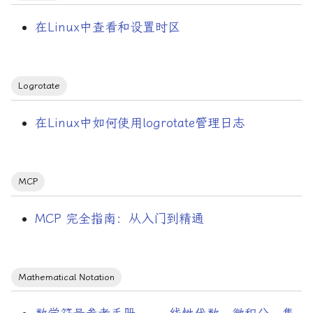
学习方法论
在Linux中查看和设置时区
导数
嵌入式编程
Logrotate
年度回顾
在Linux中如何使用logrotate管理日志
并发数
并发编程
MCP
开源许可协议
MCP 完全指南：从入门到精通
微控制器
微服务
Mathematical Notation
微积分