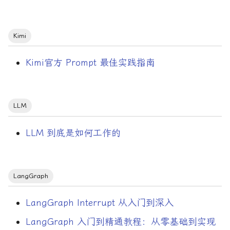
信号处理
入门指南
Kimi
函数调用栈
Kimi官方 Prompt 最佳实践指南
函数选项
LLM
分布式
LLM 到底是如何工作的
分布式ID
初等函数
LangGraph
南北流量
LangGraph Interrupt 从入门到深入
原子操作
LangGraph 入门到精通教程：从零基础到实现