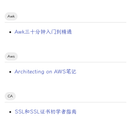
Golang设计模式系列
Awk
HTTP状态码
Awk三十分钟入门到精通
Jupyter notebook
Kimi
Aws
LLM
Architecting on AWS笔记
LangGraph
Linux命令
CA
Linux命令大全
SSL和SSL证书初学者指南
Linux配置