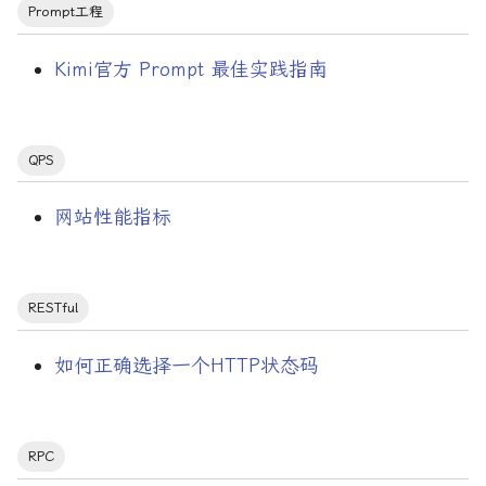
Prompt工程
格言
Kimi官方 Prompt 最佳实践指南
汇编
泛型
QPS
激活函数
网站性能指标
爱情
RESTful
状态管理
如何正确选择一个HTTP状态码
矩阵
神经网络
RPC
程序内存布局