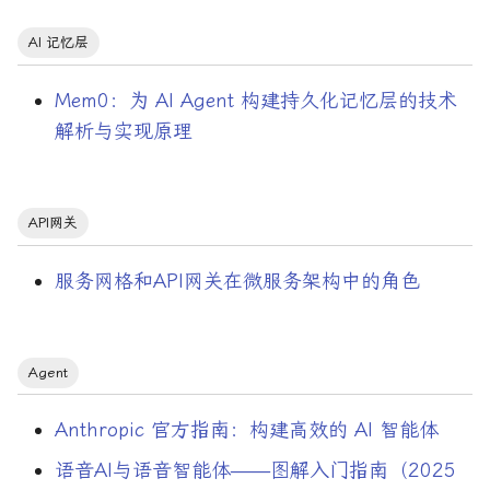
Anthropic
2019 年
深度学习
AI 记忆层
Awk
2018 年
源码分析
Mem0：为 AI Agent 构建持久化记忆层的技术
解析与实现原理
Aws
2017 年
笔记与随想
CA
2016 年
经济
API网关
CGO
编码与协议
服务网格和API网关在微服务架构中的角色
CSRF
编程语言
Cheat Sheet
翻译
Agent
ConnectRPC
认知科学
Anthropic 官方指南：构建高效的 AI 智能体
Consul
软件架构与设计
语音AI与语音智能体——图解入门指南（2025