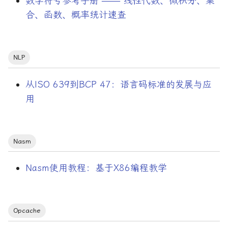
数学符号参考手册 —— 线性代数、微积分、集
合、函数、概率统计速查
心智模型
思维工具
NLP
性能指标
从ISO 639到BCP 47：语言码标准的发展与应
性能调优
用
技术分享
Nasm
抓包
Nasm使用教程：基于X86编程教学
损失函数
效率神器
Opcache
数学符号