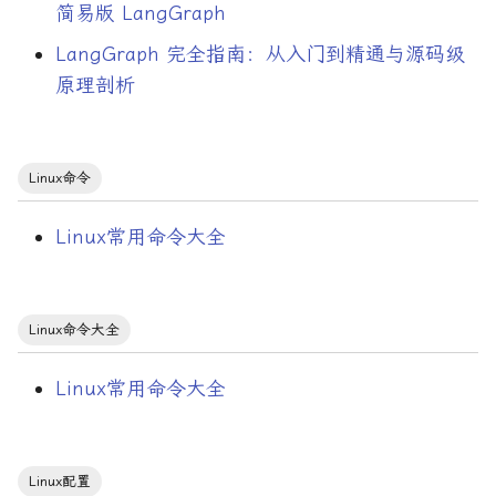
双因素认证
简易版 LangGraph
LangGraph 完全指南：从入门到精通与源码级
反向传播
原理剖析
反射
反射三定律
Linux命令
取模运算
Linux常用命令大全
吞吐量
Linux命令大全
哈希表
Linux常用命令大全
固件
字典
Linux配置