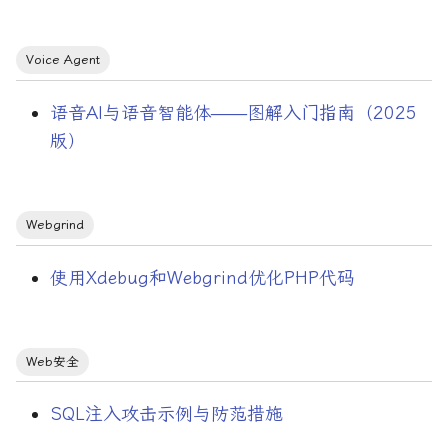
调试工具
Voice Agent
调试工具/GDB
语音AI与语音智能体——图解入门指南（2025
费曼技巧
版）
配置中心
配置管理
Webgrind
重构
使用Xdebug和Webgrind优化PHP代码
锁
错误与异常处理
Web安全
阅读习惯
SQL注入攻击示例与防范措施