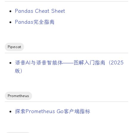
映射
Pandas Cheat Sheet
最小二乘法
Pandas完全指南
服务发现
服务网格
Pipecat
构建工具
语音AI与语音智能体——图解入门指南（2025
版）
构建工具/CMake
构建工具/pkg-config
Prometheus
构建工具/uv
探索Prometheus Go客户端指标
构建工具/vcpkg
架构模式