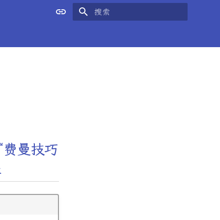
键入以开始搜索
范“费曼技巧
程